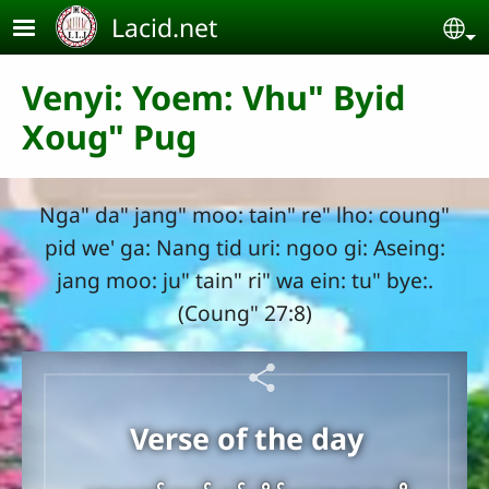
Skip to main content
Lacid.net
Se
Venyi: Yoem: Vhu" Byid
Xoug" Pug
Nga" da" jang" moo: tain" re" lho: coung"
pid we' ga: Nang tid uri: ngoo gi: Aseing:
jang moo: ju" tain" ri" wa ein: tu" bye:.
(Coung" 27:8)
Verse of the day