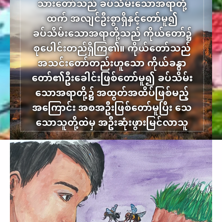
သား​တော်​သည် ခပ်သိမ်း​သော​အရာ​တို့​
ထက် အလျင်​ဦးစွာ​ရှိ​နှင့်​တော်မူ​၍
ခပ်သိမ်း​သော​အရာ​တို့​သည် ကိုယ်တော်​၌​
စုပေါင်း​တည်ရှိ​ကြ​၏။ ကိုယ်တော်​သည်
အသင်းတော်​တည်းဟူသော ကိုယ်ခန္ဓာ​
တော်​၏​ဦးခေါင်း​ဖြစ်​တော်မူ​၍ ခပ်သိမ်း​
သော​အရာ​တို့​၌ အထွတ်အထိပ်​ဖြစ်​မည့်​
အကြောင်း အစအဦး​ဖြစ်​တော်မူ​ပြီး သေ​
သော​သူ​တို့​ထဲမှ အဦးဆုံး​ဖွားမြင်​လာ​သူ​
ဖြစ်​တော်မူ​၏။
Kolose 1:17