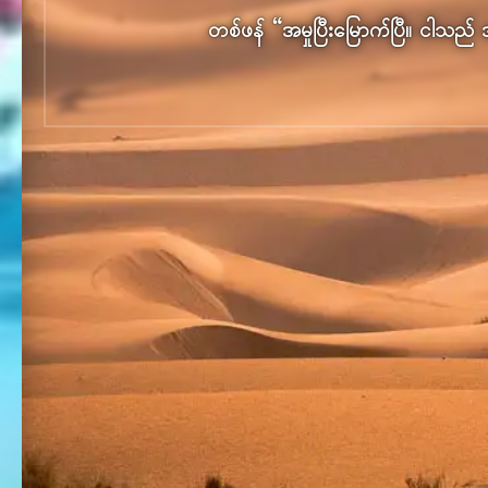
တစ်ဖန် “အမှု​ပြီးမြောက်​ပြီ။ ငါ​သည် 