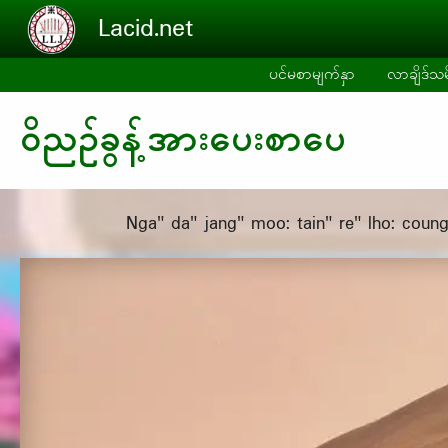
Skip to main content
Lacid.net
ပင်မစာမျက်နှာ
လာချိဒ်သမိ
၀ိညဉ်ခွန့်အားပေးစာပေ
Nga" da" jang" moo: tain" re" lho: coung"