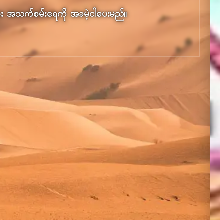
အား အသက်​စမ်းရေ​ကို အခမဲ့​ငါ​ပေး​မည်။