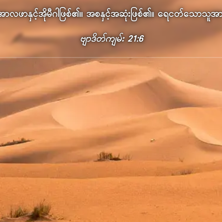
အာလဖာ​နှင့်​အိုမီဂါ​ဖြစ်​၏။ အစ​နှင့်​အဆုံး​ဖြစ်​၏။ ရေငတ်​သော​သူ​
ဗျာ​ဒိတ်​ကျမ်း 21:6