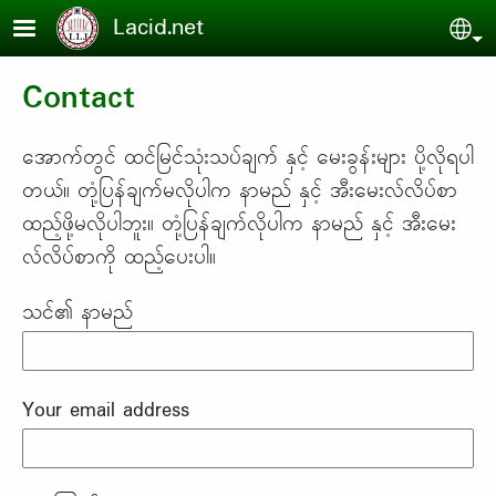
Skip to main content
Lacid.net
Sel
Contact
အောက်တွင် ထင်မြင်သုံးသပ်ချက် နှင့် မေးခွန်းများ ပို့လိုရပါ
တယ်။ တုံ့ပြန်ချက်မလိုပါက နာမည် နှင့် အီးမေးလ်လိပ်စာ
ထည့်ဖို့မလိုပါဘူး။ တုံ့ပြန်ချက်လိုပါက နာမည် နှင့် အီးမေး
လ်လိပ်စာကို ထည့်ပေးပါ။
သင်၏ နာမည်
Your email address